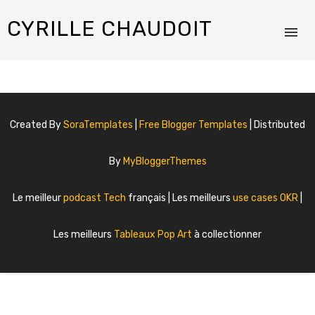
CYRILLE CHAUDOIT
Created By
SoraTemplates
|
Free Blogger Templates
| Distributed
By
MyBloggerThemes
Le meilleur
podcast Tech
français | Les meilleurs
use cases OKR
|
Les meilleurs
Tableaux Pop Art
à collectionner