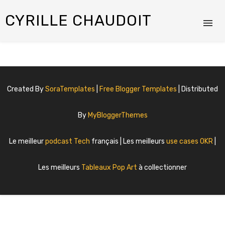
CYRILLE CHAUDOIT
Created By
SoraTemplates
|
Free Blogger Templates
| Distributed
By
MyBloggerThemes
Le meilleur
podcast Tech
français | Les meilleurs
use cases OKR
|
Les meilleurs
Tableaux Pop Art
à collectionner