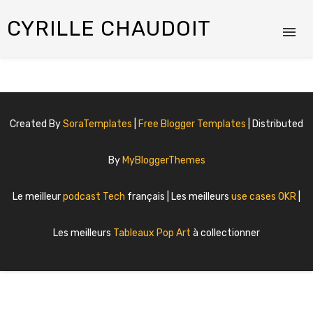
CYRILLE CHAUDOIT
Created By
SoraTemplates
|
Free Blogger Templates
| Distributed
By
MyBloggerThemes
Le meilleur
podcast Tech
français | Les meilleurs
use cases OKR
|
Les meilleurs
Tableaux Pop Art
à collectionner