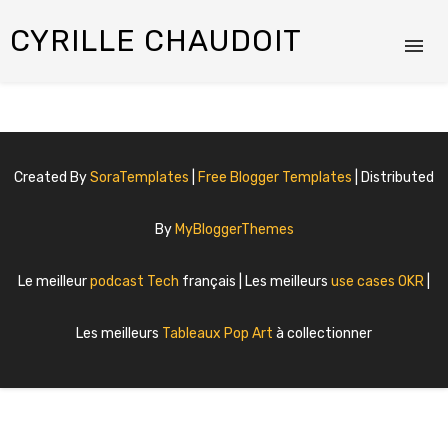
CYRILLE CHAUDOIT
Created By
SoraTemplates
|
Free Blogger Templates
| Distributed
By
MyBloggerThemes
Le meilleur
podcast Tech
français | Les meilleurs
use cases OKR
|
Les meilleurs
Tableaux Pop Art
à collectionner