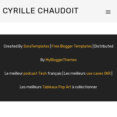
CYRILLE CHAUDOIT
Created By
SoraTemplates
|
Free Blogger Templates
| Distributed
By
MyBloggerThemes
Le meilleur
podcast Tech
français | Les meilleurs
use cases OKR
|
Les meilleurs
Tableaux Pop Art
à collectionner