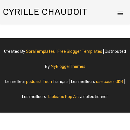
CYRILLE CHAUDOIT
Created By
SoraTemplates
|
Free Blogger Templates
| Distributed
By
MyBloggerThemes
Le meilleur
podcast Tech
français | Les meilleurs
use cases OKR
|
Les meilleurs
Tableaux Pop Art
à collectionner