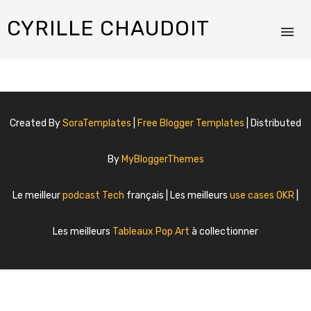
CYRILLE CHAUDOIT
Created By
SoraTemplates
|
Free Blogger Templates
| Distributed
By
MyBloggerThemes
Le meilleur
podcast Tech
français | Les meilleurs
use cases OKR
|
Les meilleurs
Tableaux Pop Art
à collectionner