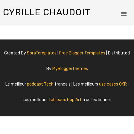
CYRILLE CHAUDOIT
Created By
SoraTemplates
|
Free Blogger Templates
| Distributed
By
MyBloggerThemes
Le meilleur
podcast Tech
français | Les meilleurs
use cases OKR
|
Les meilleurs
Tableaux Pop Art
à collectionner