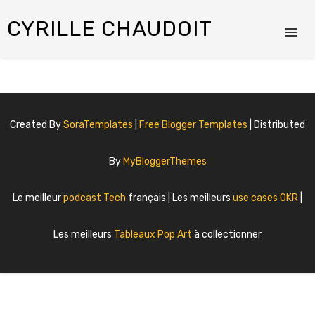
CYRILLE CHAUDOIT
Created By
SoraTemplates
|
Free Blogger Templates
| Distributed
By
MyBloggerThemes
Le meilleur
podcast Tech
français | Les meilleurs
use cases OKR
|
Les meilleurs
Tableaux Pop Art
à collectionner