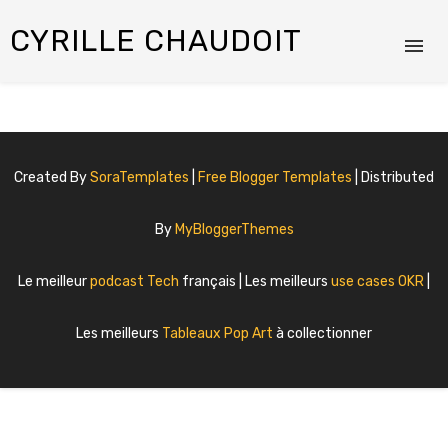
CYRILLE CHAUDOIT
Created By
SoraTemplates
|
Free Blogger Templates
| Distributed
By
MyBloggerThemes
Le meilleur
podcast Tech
français | Les meilleurs
use cases OKR
|
Les meilleurs
Tableaux Pop Art
à collectionner