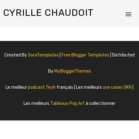
CYRILLE CHAUDOIT
Created By
SoraTemplates
|
Free Blogger Templates
| Distributed
By
MyBloggerThemes
Le meilleur
podcast Tech
français | Les meilleurs
use cases OKR
|
Les meilleurs
Tableaux Pop Art
à collectionner