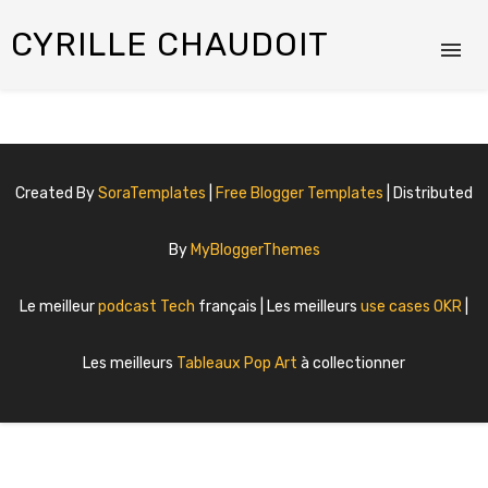
CYRILLE CHAUDOIT
Created By
SoraTemplates
|
Free Blogger Templates
| Distributed
By
MyBloggerThemes
Le meilleur
podcast Tech
français | Les meilleurs
use cases OKR
|
Les meilleurs
Tableaux Pop Art
à collectionner